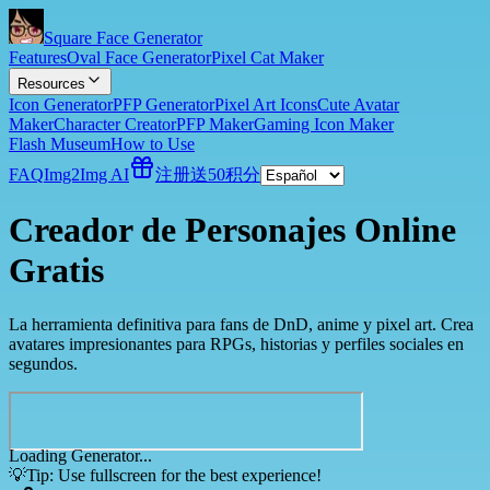
Square Face Generator
Features
Oval Face Generator
Pixel Cat Maker
Resources
Icon Generator
PFP Generator
Pixel Art Icons
Cute Avatar
Maker
Character Creator
PFP Maker
Gaming Icon Maker
Flash Museum
How to Use
FAQ
Img2Img AI
注册送50积分
Creador de Personajes Online
Gratis
La herramienta definitiva para fans de DnD, anime y pixel art. Crea
avatares impresionantes para RPGs, historias y perfiles sociales en
segundos.
Loading Generator...
💡
Tip: Use fullscreen for the best experience!