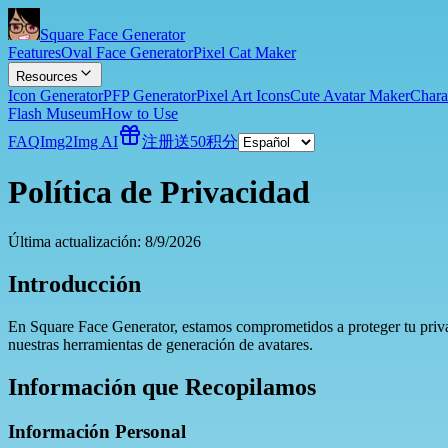
Square Face Generator
Features
Oval Face Generator
Pixel Cat Maker
Resources
Icon Generator
PFP Generator
Pixel Art Icons
Cute Avatar Maker
Chara
Flash Museum
How to Use
FAQ
Img2Img AI
注册送50积分
Política de Privacidad
Última actualización:
8/9/2026
Introducción
En Square Face Generator, estamos comprometidos a proteger tu priva
nuestras herramientas de generación de avatares.
Información que Recopilamos
Información Personal