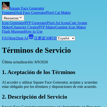
Square Face Generator
Features
Oval Face Generator
Pixel Cat Maker
Resources
Icon Generator
PFP Generator
Pixel Art Icons
Cute Avatar
Maker
Character Creator
PFP Maker
Gaming Icon Maker
Flash Museum
How to Use
FAQ
Img2Img AI
注册送50积分
Términos de Servicio
Última actualización: 8/9/2026
1. Aceptación de los Términos
Al acceder y utilizar Square Face Generator, aceptas y acuerdas
estar obligado por los términos y disposiciones de este acuerdo.
2. Descripción del Servicio
Square Face Generator proporciona una herramienta en línea para