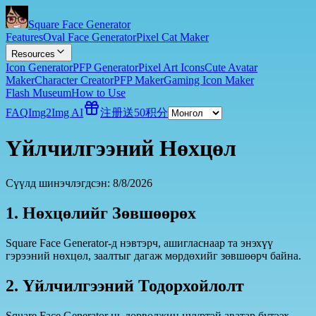
Square Face Generator
Features
Oval Face Generator
Pixel Cat Maker
Resources
Icon Generator
PFP Generator
Pixel Art Icons
Cute Avatar
Maker
Character Creator
PFP Maker
Gaming Icon Maker
Flash Museum
How to Use
FAQ
Img2Img AI
注册送50积分
Үйлчилгээний Нөхцөл
Сүүлд шинэчлэгдсэн: 8/8/2026
1. Нөхцөлийг Зөвшөөрөх
Square Face Generator-д нэвтэрч, ашигласнаар та энэхүү
гэрээний нөхцөл, заалтыг дагаж мөрдөхийг зөвшөөрч байна.
2. Үйлчилгээний Тодорхойлолт
Square Face Generator нь дөрвөлжин нүүртэй аватар бүтээх