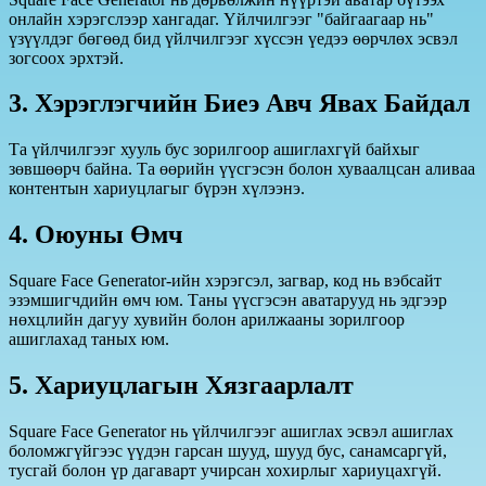
онлайн хэрэгслээр хангадаг. Үйлчилгээг "байгаагаар нь"
үзүүлдэг бөгөөд бид үйлчилгээг хүссэн үедээ өөрчлөх эсвэл
зогсоох эрхтэй.
3. Хэрэглэгчийн Биеэ Авч Явах Байдал
Та үйлчилгээг хууль бус зорилгоор ашиглахгүй байхыг
зөвшөөрч байна. Та өөрийн үүсгэсэн болон хуваалцсан аливаа
контентын хариуцлагыг бүрэн хүлээнэ.
4. Оюуны Өмч
Square Face Generator-ийн хэрэгсэл, загвар, код нь вэбсайт
эзэмшигчдийн өмч юм. Таны үүсгэсэн аватарууд нь эдгээр
нөхцлийн дагуу хувийн болон арилжааны зорилгоор
ашиглахад таных юм.
5. Хариуцлагын Хязгаарлалт
Square Face Generator нь үйлчилгээг ашиглах эсвэл ашиглах
боломжгүйгээс үүдэн гарсан шууд, шууд бус, санамсаргүй,
тусгай болон үр дагаварт учирсан хохирлыг хариуцахгүй.