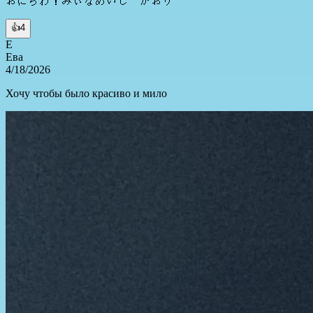
おにちわ！みぃなめいし かおり
👍
4
Е
Ева
4/18/2026
Хочу чтобы было красиво и мило