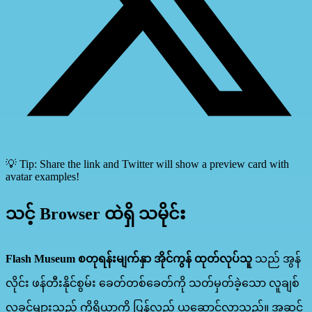
💡 Tip: Share the link and Twitter will show a preview card with
avatar examples!
သင့် Browser ထဲရှိ သမိုင်း
Flash Museum စတုရန်းမျက်နှာ အိုင်ကွန် ထုတ်လုပ်သူ
သည် အွန်
လိုင်း ဖန်တီးနိုင်စွမ်း ခေတ်တစ်ခေတ်ကို သတ်မှတ်ခဲ့သော လူချစ်
လူခင်များသည့် ကိရိယာကို ပြန်လည် ယူဆောင်လာသည်။ အဆင့်