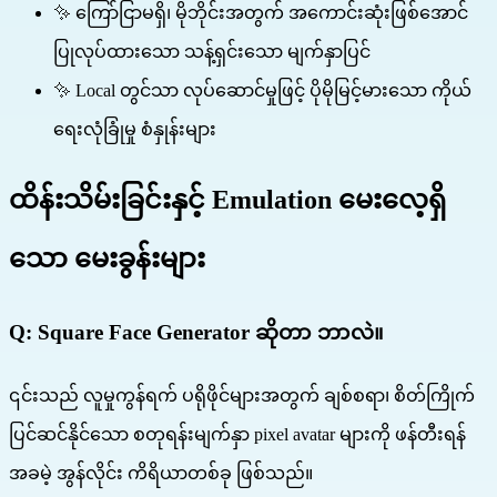
✨ ကြော်ငြာမရှိ၊ မိုဘိုင်းအတွက် အကောင်းဆုံးဖြစ်အောင်
ပြုလုပ်ထားသော သန့်ရှင်းသော မျက်နှာပြင်
✨ Local တွင်သာ လုပ်ဆောင်မှုဖြင့် ပိုမိုမြင့်မားသော ကိုယ်
ရေးလုံခြုံမှု စံနှုန်းများ
ထိန်းသိမ်းခြင်းနှင့် Emulation မေးလေ့ရှိ
သော မေးခွန်းများ
Q:
Square Face Generator ဆိုတာ ဘာလဲ။
၎င်းသည် လူမှုကွန်ရက် ပရိုဖိုင်များအတွက် ချစ်စရာ၊ စိတ်ကြိုက်
ပြင်ဆင်နိုင်သော စတုရန်းမျက်နှာ pixel avatar များကို ဖန်တီးရန်
အခမဲ့ အွန်လိုင်း ကိရိယာတစ်ခု ဖြစ်သည်။