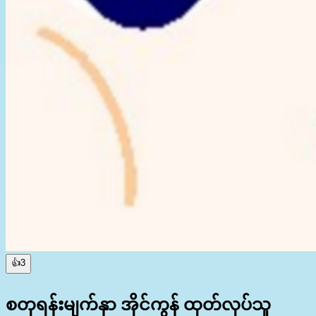
👍
3
စတုရန်းမျက်နှာ အိုင်ကွန် ထုတ်လုပ်သူ