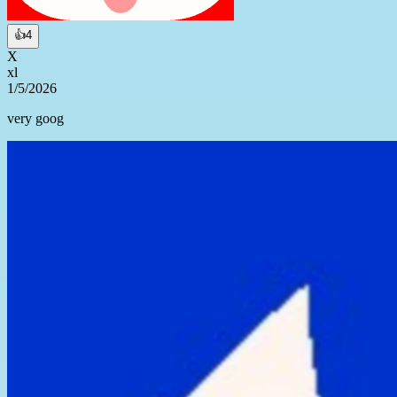
👍
4
X
xl
1/5/2026
very goog