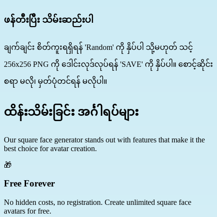
ဖန်တီးပြီး သိမ်းဆည်းပါ
ချက်ချင်း စိတ်ကူးရရှိရန် 'Random' ကို နှိပ်ပါ သို့မဟုတ် သင့်
256x256 PNG ကို ဒေါင်းလုဒ်လုပ်ရန် 'SAVE' ကို နှိပ်ပါ။ စောင့်ဆိုင်း
စရာ မလို၊ မှတ်ပုံတင်ရန် မလိုပါ။
ထိန်းသိမ်းခြင်း အင်္ဂါရပ်များ
Our square face generator stands out with features that make it the
best choice for avatar creation.
🎁
Free Forever
No hidden costs, no registration. Create unlimited square face
avatars for free.