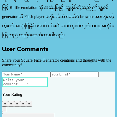
မြင့် Ruffle emulation ကို အသုံးပြု၍၊ ကျွန်ုပ်တို့သည် ဤဂန္ထဝင်
generator ကို Flash player မလိုအပ်ဘဲ ခေတ်မီ browser အားလုံးနှင့်
တွဲဖက်အသုံးပြုနိုင်အောင် ၎င်း၏ ယခင် ဂုဏ်ကျက်သရေအတိုင်း
ပြန်လည် တည်ဆောက်ထားပါသည်။
User Comments
Share your Square Face Generator creations and thoughts with the
community!
Your Rating
★
★
★
★
★