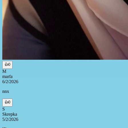
👍
0
M
marfa
6/2/2026
nnx
👍
0
S
Skrepka
5/2/2026