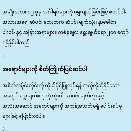
အမျိုးအစား ၁၂ ခုမှ အင်္ဂါရပ်များကို ရွေးချယ်ခြင်းဖြင့် စတင်ပါ-
အသားအရေ၊ ဆံပင်၊ ဘေးဘက် ဆံပင်၊ မျက်လုံး၊ နှာခေါင်း၊
ပါးစပ် နှင့် အခြားအရာများ။ တစ်ခုချင်း ရွေးချယ်စရာ ၂၀၀ ကျော်
ရရှိနိုင်ပါသည်။
2
အရောင်များကို စိတ်ကြိုက်ပြင်ဆင်ပါ
အစိတ်အပိုင်းတိုင်းကို ကိုယ်ပိုင်ပြုလုပ်ရန် အလိုလိုသိနိုင်သော
အရောင် ရွေးချယ်စရာကို သုံးပါ။ ဆံပင်၊ မျက်လုံး နှင့်
အသုံးအဆောင် အရောင်များကို အကန့်အသတ်မရှိ ပေါင်းစပ်မှု
များဖြင့် ပြောင်းလဲပါ။
3