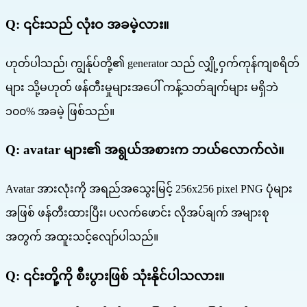
Q:
၎င်းသည် လုံးဝ အခမဲ့လား။
ဟုတ်ပါသည်၊ ကျွန်ုပ်တို့၏ generator သည် လျှို့ဝှက်ကုန်ကျစရိတ်
များ သို့မဟုတ် ဖန်တီးမှုများအပေါ် ကန့်သတ်ချက်များ မရှိဘဲ
၁၀၀% အခမဲ့ ဖြစ်သည်။
Q:
avatar များ၏ အရွယ်အစားက ဘယ်လောက်လဲ။
Avatar အားလုံးကို အရည်အသွေးမြင့် 256x256 pixel PNG ပုံများ
အဖြစ် ဖန်တီးထားပြီး၊ ပလက်ဖောင်း လိုအပ်ချက် အများစု
အတွက် အထူးသင့်လျော်ပါသည်။
Q:
၎င်းတို့ကို စီးပွားဖြစ် သုံးနိုင်ပါသလား။