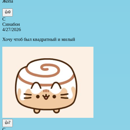
Жопа
👍
9
С
Синабон
4/27/2026
Хочу чтоб был квадратный и милый
👍
7
С