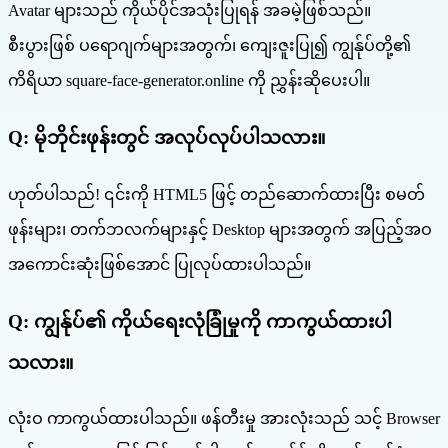
Avatar များသည် ကိုယ်ပိုင်အသုံးပြုရန် အခမဲ့ဖြစ်သည်။
စီးပွားဖြစ် ပရောဂျက်များအတွက်၊ ကျေးဇူးပြု၍ ကျွန်ုပ်တို့၏
ကိရိယာ square-face-generator.online ကို ညွှန်းဆိုပေးပါ။
Q:
မိုဘိုင်းဖုန်းတွင် အလုပ်လုပ်ပါသလား။
ဟုတ်ပါသည်! ၎င်းကို HTML5 ဖြင့် တည်ဆောက်ထားပြီး စမတ်
ဖုန်းများ၊ တက်ဘလက်များနှင့် Desktop များအတွက် အပြည့်အဝ
အကောင်းဆုံးဖြစ်အောင် ပြုလုပ်ထားပါသည်။
Q:
ကျွန်ုပ်၏ ကိုယ်ရေးလုံခြုံမှုကို ကာကွယ်ထားပါ
သလား။
လုံးဝ ကာကွယ်ထားပါသည်။ ဖန်တီးမှု အားလုံးသည် သင့် Browser