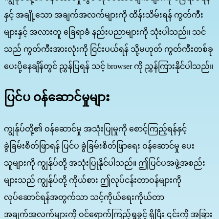
နှင့် အချို့သော အချက်အလက်များကို ထိန်းသိမ်းရန် ကွတ်ကီး
များနှင့် အလားတူ ခြေရာခံ နည်းပညာများကို သုံးပါသည်။ သင်
သည် ကွတ်ကီးအားလုံးကို ငြင်းပယ်ရန် သို့မဟုတ် ကွတ်ကီးတစ်ခု
ပေးပို့နေချိန်တွင် ညွှန်ပြရန် သင့် browser ကို ညွှန်ကြားနိုင်ပါသည်။
ပြင်ပ ဝန်ဆောင်မှုများ
ကျွန်ုပ်တို့၏ ဝန်ဆောင်မှု အသုံးပြုမှုကို စောင့်ကြည့်ရန်နှင့်
ခွဲခြမ်းစိတ်ဖြာရန် ပြင်ပ ခွဲခြမ်းစိတ်ဖြာရေး ဝန်ဆောင်မှု ပေး
သူများကို ကျွန်ုပ်တို့ အသုံးပြုနိုင်ပါသည်။ ဤပြင်ပအဖွဲ့အစည်း
များသည် ကျွန်ုပ်တို့ ကိုယ်စား ဤလုပ်ငန်းတာဝန်များကို
လုပ်ဆောင်ရန်အတွက်သာ သင့်ကိုယ်ရေးကိုယ်တာ
အချက်အလက်များကို ဝင်ရောက်ကြည့်ရှုခွင့် ရှိပြီး ၎င်းကို အခြား