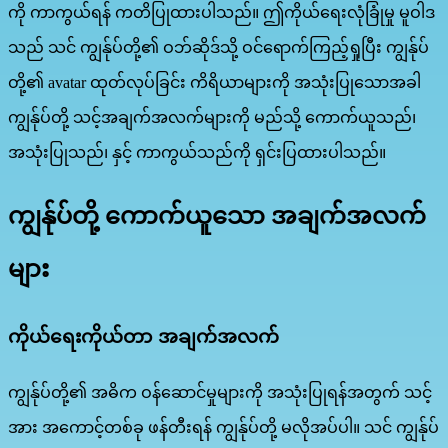
ကို ကာကွယ်ရန် ကတိပြုထားပါသည်။ ဤကိုယ်ရေးလုံခြုံမှု မူဝါဒ
သည် သင် ကျွန်ုပ်တို့၏ ဝဘ်ဆိုဒ်သို့ ဝင်ရောက်ကြည့်ရှုပြီး ကျွန်ုပ်
တို့၏ avatar ထုတ်လုပ်ခြင်း ကိရိယာများကို အသုံးပြုသောအခါ
ကျွန်ုပ်တို့ သင့်အချက်အလက်များကို မည်သို့ ကောက်ယူသည်၊
အသုံးပြုသည်၊ နှင့် ကာကွယ်သည်ကို ရှင်းပြထားပါသည်။
ကျွန်ုပ်တို့ ကောက်ယူသော အချက်အလက်
များ
ကိုယ်ရေးကိုယ်တာ အချက်အလက်
ကျွန်ုပ်တို့၏ အဓိက ဝန်ဆောင်မှုများကို အသုံးပြုရန်အတွက် သင့်
အား အကောင့်တစ်ခု ဖန်တီးရန် ကျွန်ုပ်တို့ မလိုအပ်ပါ။ သင် ကျွန်ုပ်