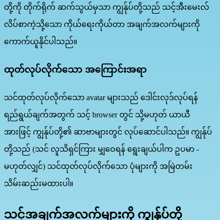
တို့ကို တိုက်ရိုက် ဆက်သွယ်မှသာ ကျွန်ုပ်တို့သည် သင့်အီးမေးလ်
လိပ်စာကဲ့သို့သော ကိုယ်ရေးကိုယ်တာ အချက်အလက်များကို
ကောက်ယူနိုင်ပါသည်။
ထုတ်လုပ်လိုက်သော အကြောင်းအရာ
သင်ထုတ်လုပ်လိုက်သော avatar များသည် ဒေါင်းလုဒ်လုပ်ရန်
ရည်ရွယ်ချက်အတွက် သင့် browser တွင် သို့မဟုတ် ယာယီ
အားဖြင့် ကျွန်ုပ်တို့၏ ဆာဗာများတွင် လုပ်ဆောင်ပါသည်။ ကျွန်ုပ်
တို့သည် (သင် လူသိရှင်ကြား မျှဝေရန် ရွေးချယ်ပါက ဥပမာ -
မဟုတ်လျှင်) သင်ထုတ်လုပ်လိုက်သော ပုံများကို အမြဲတမ်း
သိမ်းဆည်းမထားပါ။
သင့်အချက်အလက်များကို ကျွန်ုပ်တို့