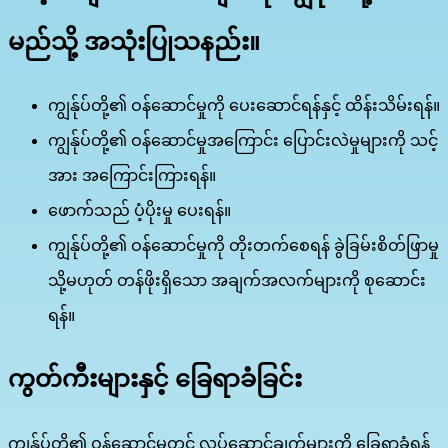
မည်သို့ အသုံးပြုသနည်း။
ကျွန်ုပ်တို့၏ ဝန်ဆောင်မှုကို ပေးဆောင်ရန်နှင့် ထိန်းသိမ်းရန်။
ကျွန်ုပ်တို့၏ ဝန်ဆောင်မှုအကြောင်း ပြောင်းလဲမှုများကို သင့်
အား အကြောင်းကြားရန်။
ဖောက်သည် ပံ့ပိုးမှု ပေးရန်။
ကျွန်ုပ်တို့၏ ဝန်ဆောင်မှုကို တိုးတက်စေရန် ခွဲခြမ်းစိတ်ဖြာမှု
သို့မဟုတ် တန်ဖိုးရှိသော အချက်အလက်များကို စုဆောင်း
ရန်။
ကွတ်ကီးများနှင့် ခြေရာခံခြင်း
ကျွန်ုပ်တို့၏ ဝန်ဆောင်မှုတွင် လုပ်ဆောင်ချက်များကို ခြေရာခံရန်