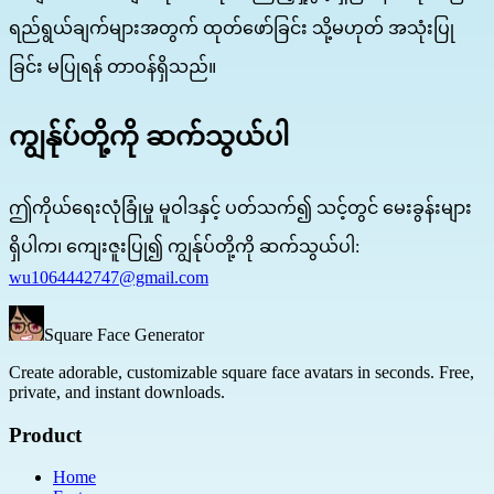
ရည်ရွယ်ချက်များအတွက် ထုတ်ဖော်ခြင်း သို့မဟုတ် အသုံးပြု
ခြင်း မပြုရန် တာဝန်ရှိသည်။
ကျွန်ုပ်တို့ကို ဆက်သွယ်ပါ
ဤကိုယ်ရေးလုံခြုံမှု မူဝါဒနှင့် ပတ်သက်၍ သင့်တွင် မေးခွန်းများ
ရှိပါက၊ ကျေးဇူးပြု၍ ကျွန်ုပ်တို့ကို ဆက်သွယ်ပါ:
wu1064442747@gmail.com
Square Face Generator
Create adorable, customizable square face avatars in seconds. Free,
private, and instant downloads.
Product
Home